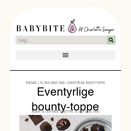
FORSIDE
»
TIL DEN SØDE TAND
»
EVENTYRLIGE BOUNTY-TOPPE
Eventyrlige
bounty-toppe
ALDER:
TIL DEN SØDE TAND
TYPE:
TIL DEN SØDE TAND