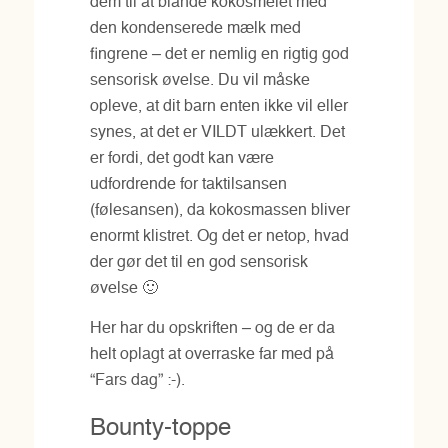
dem til at blande kokosmelet med
den kondenserede mælk med
fingrene – det er nemlig en rigtig god
sensorisk øvelse. Du vil måske
opleve, at dit barn enten ikke vil eller
synes, at det er VILDT ulækkert. Det
er fordi, det godt kan være
udfordrende for taktilsansen
(følesansen), da kokosmassen bliver
enormt klistret. Og det er netop, hvad
der gør det til en god sensorisk
øvelse 🙂
Her har du opskriften – og de er da
helt oplagt at overraske far med på
“Fars dag” :-).
Bounty-toppe