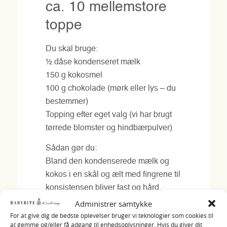
ca. 10 mellemstore
toppe
Du skal bruge:
½ dåse kondenseret mælk
150 g kokosmel
100 g chokolade (mørk eller lys – du
bestemmer)
Topping efter eget valg (vi har brugt
tørrede blomster og hindbærpulver)
Sådan gør du:
Bland den kondenserede mælk og
kokos i en skål og ælt med fingrene til
konsistensen bliver fast og hård.
Lav små kokostoppe og stil dem på
Administrer samtykke
køl i nogle timer.
For at give dig de bedste oplevelser bruger vi teknologier som cookies til
at gemme og/eller få adgang til enhedsoplysninger. Hvis du giver dit