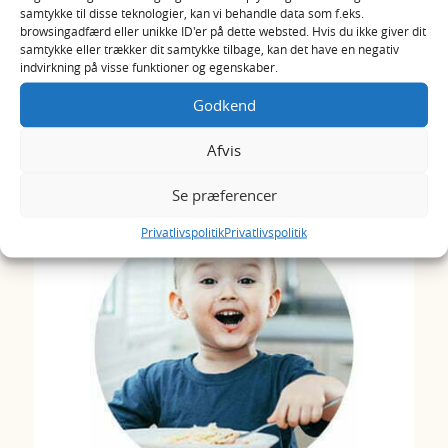
samtykke til disse teknologier, kan vi behandle data som f.eks.
Lav et vandbad og smelt chokoladen
browsingadfærd eller unikke ID'er på dette websted. Hvis du ikke giver dit
deri. Dyp kokostoppene så de bliver
samtykke eller trækker dit samtykke tilbage, kan det have en negativ
indvirkning på visse funktioner og egenskaber.
helt dækket af den flydende
chokolade over vandbad. Pynt med
Godkend
den topping, dit barn synes er sjov.
Afvis
Stil dem på køl i nogle timer og så er
de klar til spisning. Ren nydelse!
Se præferencer
Privatlivspolitik
Privatlivspolitik