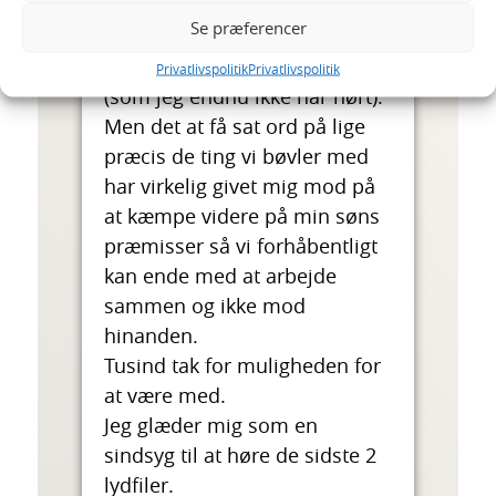
emner du kommer ind på.
Se præferencer
Jeg glæder mig til for alvor at
arbejde med de værktøjer
Privatlivspolitik
Privatlivspolitik
(som jeg endnu ikke har hørt).
Men det at få sat ord på lige
præcis de ting vi bøvler med
har virkelig givet mig mod på
at kæmpe videre på min søns
præmisser så vi forhåbentligt
kan ende med at arbejde
sammen og ikke mod
hinanden.
Tusind tak for muligheden for
at være med.
Jeg glæder mig som en
sindsyg til at høre de sidste 2
lydfiler.