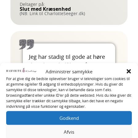
Deltager på:
Slut med Kræsenhed
(NB: Link til CharlotteSeeger.dk)
Jeg har stadig til gode at høre
de sidste 2 lydfiler (må jeg
Administrer samtykke
indrømme pga ferie.)
For at give dig de bedste oplevelser bruger vi teknologier som cookies til
Men de ting jeg har hørt ind til
at gemme og/eller få adgang til enhedsoplysninger. Hvis du giver dit
nu har virkelig været
et
samtykke til disse teknologier, kan vi behandle data som f.eks.
browsingadfærd eller unikke ID'er på dette websted. Hvis du ikke giver dit
wakeup call
.
samtykke eller trækker dit samtykke tilbage, kan det have en negativ
Jeg har flere gange haft både
indvirkning på visse funktioner og egenskaber.
tåre i øjnene og en klump i
Godkend
halsen, netop fordi du har
ramt så meget plet med de
Afvis