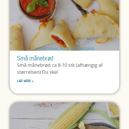
1 ÅR +
AFTENSMAD
,
BRØD
,
FROKOST
,
MADPAKKE
Små månebrød
Små månebrød ca 8-10 stk (afhængig af
størrelsen) Du skal
LÆS MERE »