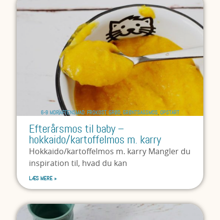
6-9 MDR
AFTENSMAD
,
FROKOST
,
GRØD
,
GRØNTSAGSMOS
,
OPSTART
Efterårsmos til baby –
hokkaido/kartoffelmos m. karry
Hokkaido/kartoffelmos m. karry Mangler du
inspiration til, hvad du kan
LÆS MERE »