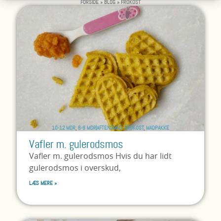
FORSIDE
»
BLOG
»
FROKOST
10-12 MDR
,
6-9 MDR
AFTENSMAD
,
FROKOST
,
MADPAKKE
Vafler m. gulerodsmos
Vafler m. gulerodsmos Hvis du har lidt
gulerodsmos i overskud,
LÆS MERE »