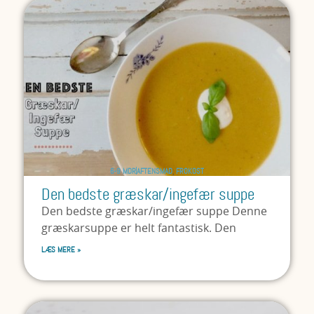
6-9 MDR
AFTENSMAD
,
FROKOST
Den bedste græskar/ingefær suppe
Den bedste græskar/ingefær suppe Denne
græskarsuppe er helt fantastisk. Den
LÆS MERE »