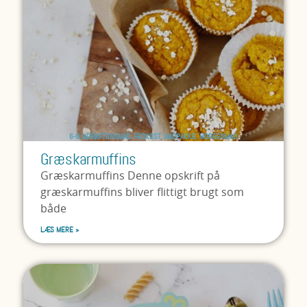
6-9 MDR
AFTENSMAD
,
FROKOST
,
MADPAKKE
,
MORGENMAD
Græskarmuffins
Græskarmuffins Denne opskrift på
græskarmuffins bliver flittigt brugt som
både
LÆS MERE »