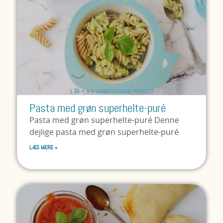
1 ÅR +
,
6-9 MDR
AFTENSMAD
,
FROKOST
Pasta med grøn superhelte-puré
Pasta med grøn superhelte-puré Denne
dejlige pasta med grøn superhelte-puré
LÆS MERE »