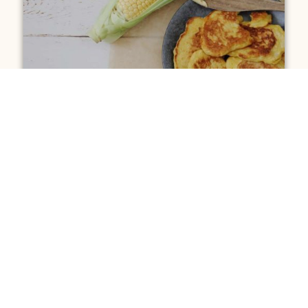
6-9 MDR
AFTENSMAD
,
BRØD
,
FROKOST
,
MADPAKKE
Majs fladbrød – perfekt fingermad
Majs fladbrød – perfekt fingermad Disse
dejlige majs fladbrød har
LÆS MERE »