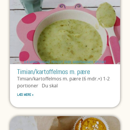
6-9 MDR
AFTENSMAD
,
FROKOST
,
GRØD
,
GRØNTSAGSMOS
,
OPSTART
Timian/kartoffelmos m. pære
Timian/kartoffelmos m. pære (6 mdr.+) 1-2
portioner Du skal
LÆS MERE »