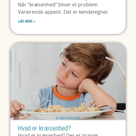
Når “kræsenhed” bliver et problem
Varierende appetit. Det er kendetegnet
LÆS MERE »
BLOG
KRÆSENHED
Hvad er kræsenhed?
Hvad er kræsenhed? Der er mange