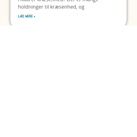
holdninger til kræsenhed, og
LÆS MERE »
BLOG
KRÆSENHED
4 ting du ikke skal sige til forældre
med “kræsne” børn