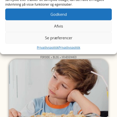
indvirkning på visse funktioner og egenskaber.
Godkend
Afvis
Se præferencer
Privatlivspolitik
Privatlivspolitik
FORSIDE
»
BLOG
»
KRÆSENHED