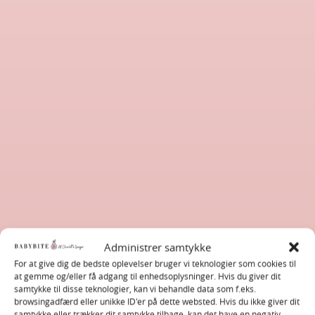
Administrer samtykke
For at give dig de bedste oplevelser bruger vi teknologier som cookies til
at gemme og/eller få adgang til enhedsoplysninger. Hvis du giver dit
samtykke til disse teknologier, kan vi behandle data som f.eks.
browsingadfærd eller unikke ID'er på dette websted. Hvis du ikke giver dit
samtykke eller trækker dit samtykke tilbage, kan det have en negativ